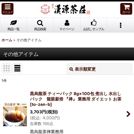
メニュー
カート
商品一覧
商品検索
マイページ
お試しサンプル
ホーム
>
その他アイテム
その他アイテム
表示順変更
閉じる
1
件
表示数
:
黒烏龍茶 ティーパック 8g×100包 煮出し 水出し
パック 龍眼薪焙 『禅』 業務用 ダイエット お茶
並び順
:
[
to-zen-b
]
3,703
円
(税別)
(
税込
:
4,000
円
)
絞り込む
在庫数 100点
黒烏龍茶禅業務用