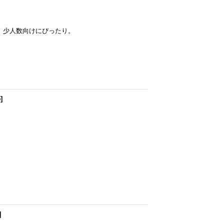
。少人数向けにぴったり。
5
]
]