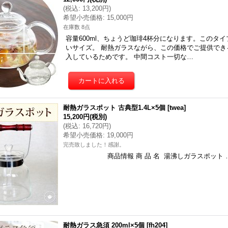
(
税込
:
13,200円
)
希望小売価格
:
15,000円
在庫数 8点
容量600ml、ちょうど珈琲4杯分になります。このタ
いサイズ。 耐熱ガラスながら、この価格でご提供で
入しているためです。 中間コスト一切な…
耐熱ガラスポット 古典型1.4L×5個
[
twea
]
15,200円
(税別)
(
税込
:
16,720円
)
希望小売価格
:
19,000円
完売致しました！感謝。
商品情報 商 品 名 湯沸しガラスポット 
耐熱ガラス急須 200ml×5個
[
fh204
]