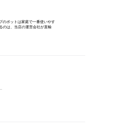
イプのポットは家庭で一番使いやす
きるのは、当店の運営会社が直輸
…