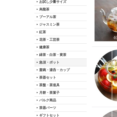
お試し少量サイズ
烏龍茶
プーアル茶
ジャスミン茶
紅茶
花茶・工芸茶
健康茶
緑茶・白茶・黄茶
急須・ポット
蓋碗・湯呑・カップ
茶器セット
茶盤・茶道具
月餅・茶菓子
バルク商品
茶器パーツ
ギフトセット