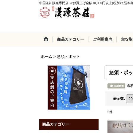
中国茶卸販売専門店 ≪お買上げ金額10,000円以上(税別)で送料
商品カテゴリー
ご利用案内
主な取
ホーム
>
急須・ポット
急須・ポッ
送料
表示数
:
5
件
商品カテゴリー