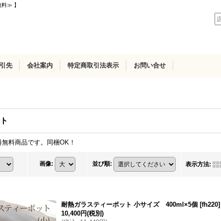
無料≫ 】
引先
会社案内
特定商取引法表示
お問い合せ
ト
無料商品です。同梱OK！
画像
:
並び順
:
表示方法
:
耐熱ガラスティーポット 小サイズ 400ml×5個
[
fh220
]
10,400円
(税別)