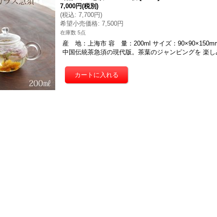
7,000円
(税別)
(
税込
:
7,700円
)
希望小売価格
:
7,500円
在庫数 5点
産 地：上海市 容 量：200ml サイズ：90×90×15
中国伝統茶急須の現代版。茶葉のジャンピングを 楽し