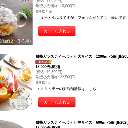
(
税込
:
11,440円
)
希望小売価格
:
13,000円
在庫数 15点
ちょっと小ぶりですが、フォルムがとても可愛いです
耐熱ガラスティーポット 大サイズ 1200ml×5個
[
fh20
18,000円
(税別)
(
税込
:
19,800円
)
希望小売価格
:
22,500円
在庫数 4点
＞＞リムテーの実店舗情報はこちら
耐熱ガラスティーポット 中サイズ 600ml×5個
[
fh202f
12,000円
(税別)