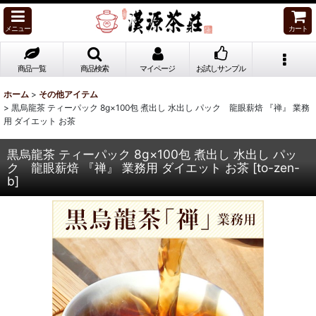
メニュー
カート
商品一覧
商品検索
マイページ
お試しサンプル
ホーム
>
その他アイテム
>
黒烏龍茶 ティーパック 8g×100包 煮出し 水出し パック 龍眼薪焙 『禅』 業務
用 ダイエット お茶
黒烏龍茶 ティーパック 8g×100包 煮出し 水出し パッ
ク 龍眼薪焙 『禅』 業務用 ダイエット お茶
[
to-zen-
b
]