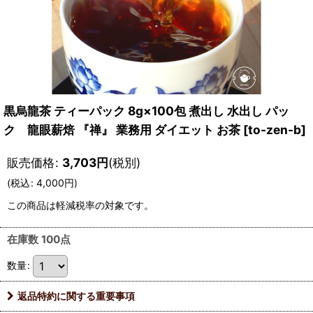
黒烏龍茶 ティーパック 8g×100包 煮出し 水出し パッ
ク 龍眼薪焙 『禅』 業務用 ダイエット お茶
[
to-zen-b
]
販売価格
:
3,703
円
(税別)
(
税込
:
4,000
円
)
この商品は軽減税率の対象です。
在庫数 100点
数量
:
返品特約に関する重要事項