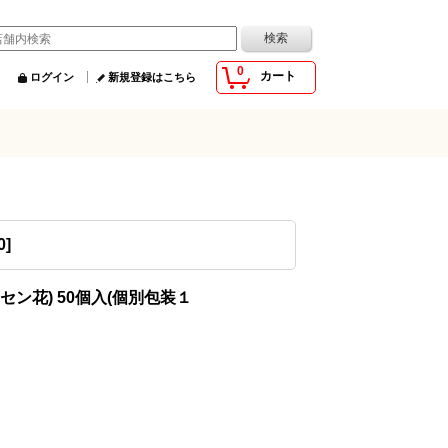
0
カート
ログイン
新規登録はこちら
0
]
セン花) 50個入(個別包装１