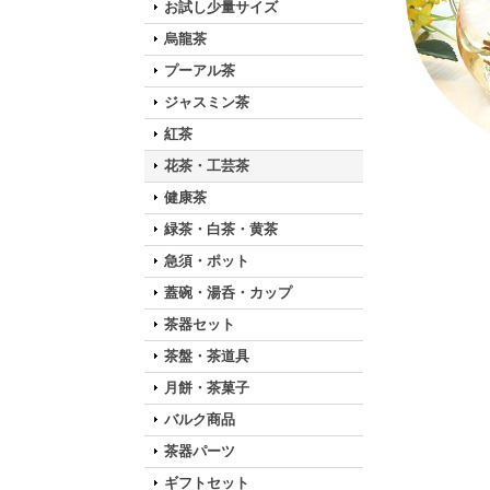
お試し少量サイズ
烏龍茶
プーアル茶
ジャスミン茶
紅茶
花茶・工芸茶
健康茶
緑茶・白茶・黄茶
急須・ポット
蓋碗・湯呑・カップ
茶器セット
茶盤・茶道具
月餅・茶菓子
バルク商品
茶器パーツ
ギフトセット