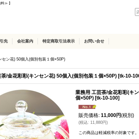
無料≫ 】
引先
会社案内
特定商取引法表示
お問い合せ
セン花) 50個入(個別包装１個×50P)
茶/金花彩彩(キンセン花) 50個入(個別包装１個×50P)
[
tk-10-10
業務用 工芸茶/金花彩彩(キン
個×50P)
[
tk-10-100
]
販売価格
:
11,000円
(税別)
(
税込
:
11,880円
)
この商品は軽減税率の対象です。