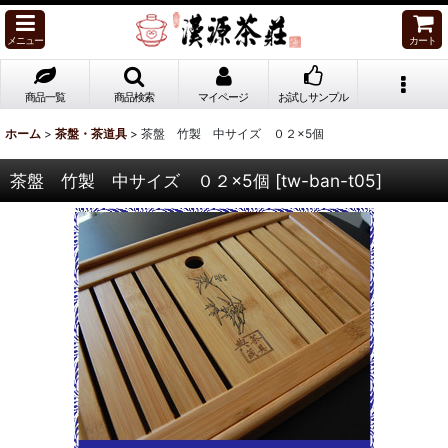
メニュー
カート
商品一覧
商品検索
マイページ
お試しサンプル
ホーム
>
茶盤・茶道具
>
茶盤 竹製 中サイズ ０２×5個
茶盤 竹製 中サイズ ０２×5個
[
tw-ban-t05
]