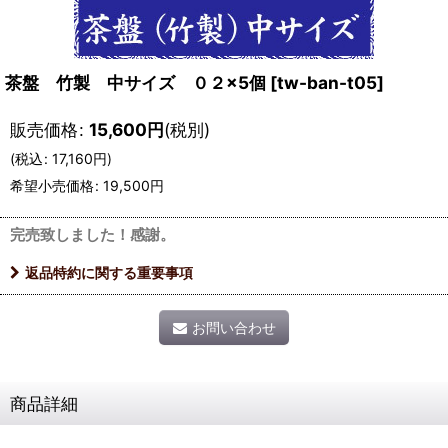
茶盤 竹製 中サイズ ０２×5個
[
tw-ban-t05
]
販売価格
:
15,600
円
(税別)
(
税込
:
17,160
円
)
希望小売価格
:
19,500
円
完売致しました！感謝。
返品特約に関する重要事項
お問い合わせ
商品詳細