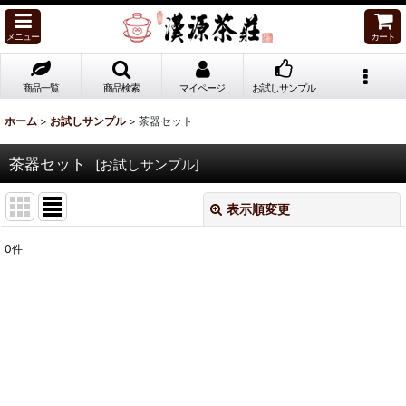
メニュー
カート
商品一覧
商品検索
マイページ
お試しサンプル
ホーム
>
お試しサンプル
>
茶器セット
茶器セット
[
お試しサンプル
]
表示順変更
閉じる
0
件
表示数
:
並び順
:
絞り込む