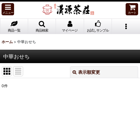
メニュー
カート
商品一覧
商品検索
マイページ
お試しサンプル
ホーム
>
中華おせち
中華おせち
表示順変更
閉じる
0
件
表示数
:
並び順
:
絞り込む