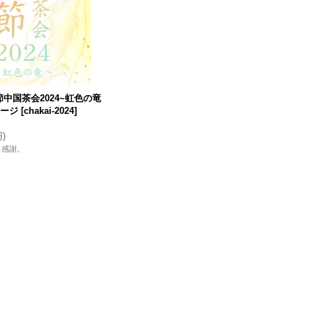
中国茶会2024~虹色の竜
ページ
[
chakai-2024
]
円
)
！感謝。