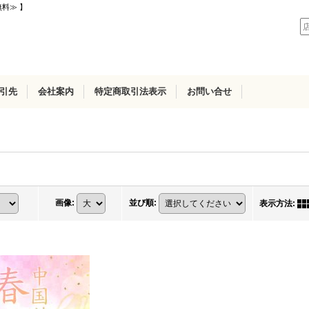
無料≫ 】
引先
会社案内
特定商取引法表示
お問い合せ
画像
:
並び順
:
表示方法
: