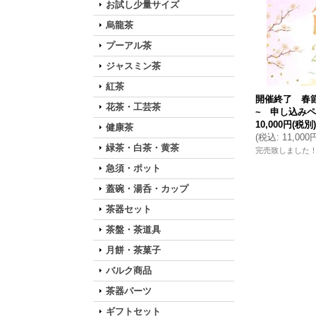
お試し少量サイズ
烏龍茶
プーアル茶
ジャスミン茶
紅茶
開催終了 春節
花茶・工芸茶
~ 申し込み
10,000円
(税別)
健康茶
(
税込
:
11,000
緑茶・白茶・黄茶
完売致しました
急須・ポット
蓋碗・湯呑・カップ
茶器セット
茶盤・茶道具
月餅・茶菓子
バルク商品
茶器パーツ
ギフトセット